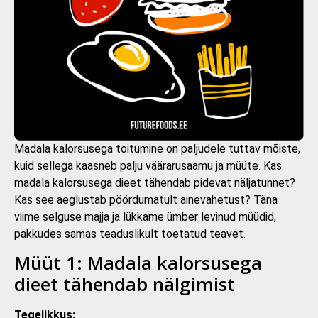
Madala kalorsusega toitumine on paljudele tuttav mõiste,
kuid sellega kaasneb palju väärarusaamu ja müüte. Kas
madala kalorsusega dieet tähendab pidevat näljatunnet?
Kas see aeglustab pöördumatult ainevahetust? Täna
viime selguse majja ja lükkame ümber levinud müüdid,
pakkudes samas teaduslikult toetatud teavet.
Müüt 1: Madala kalorsusega
dieet tähendab nälgimist
Tegelikkus: