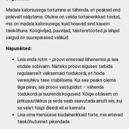
Madala kalorsusega toitumine ei tähenda, et peaksid end
pidevalt näljutama. Oluline on valida toitainerikkad toidud,
mis on madala kalorsusega, kuid hoiavad sind kauem
täiskõhuna. Köögiviljad, puuviljad, täisteratooted ja lahjad
valgud on suurepärased valikud.
Näpunäited:
Leia enda rütm – proovi erinevaid lähenemisi ja leia
endale sobivaim. Näiteks proovi alguses tarbida
regulaarselt väiksemaid toidukordi, et hoida
veresuhkru tase stabiilsena. Kui see peaks olema
liiga piirav, siis proovi vastupidist – vähenda
toidukordi ja suurenda koguseid. Kõige olulisem on
jätkusuutlikkus ja seda saab saavutada ainult siis, kui
sa valet tüüpi dieedi all ei kannata.
Lisa oma menüüsse kiudainerikkaid toite, mis aitavad
täiskõhutunnet pikendada.