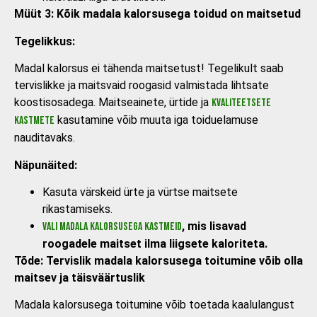
Müüt 3: Kõik madala kalorsusega toidud on maitsetud
Tegelikkus:
Madal kalorsus ei tähenda maitsetust! Tegelikult saab
tervislikke ja maitsvaid roogasid valmistada lihtsate
koostisosadega. Maitseainete, ürtide ja
kvaliteetsete
kasutamine võib muuta iga toiduelamuse
kastmete
nauditavaks.
Näpunäited:
Kasuta värskeid ürte ja vürtse maitsete
rikastamiseks.
, mis lisavad
Vali madala kalorsusega kastmeid
roogadele maitset ilma liigsete kaloriteta.
Tõde: Tervislik madala kalorsusega toitumine võib olla
maitsev ja täisväärtuslik
Madala kalorsusega toitumine võib toetada kaalulangust