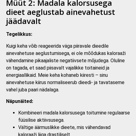
Müüt 2: Madala kalorsusega
dieet aeglustab ainevahetust
jäädavalt
Tegelikkus:
Kuigi keha võib reageerida väga piiravale dieedile
ainevahetuse aeglustumisega, ei ole mõõdukas kaloraaži
vähendamine pikaajaliste negatiivsete mõjudega. Oluline
on tagada, et saad piisavalt vajalikke toitaineid ja
energiaallikaid. Meie keha kohaneb kiiresti – sinu
ainevahetuse kiirus normaliseerub dieedi- ja tavataseme
vahel juba paari nädalaga.
Näpunäited:
Kombineeri madala kalorsusega toitumine regulaarse
füüsilise aktiivsusega.
Vältige äärmuslikke dieete, mis vähendavad
kaloraaži liiga drastiliselt.