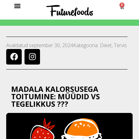
0
Avaldatud
september 30, 2024
Kategooria:
Dieet
,
Tervis
MADALA KALORSUSEGA
TOITUMINE: MÜÜDID VS
TEGELIKKUS ???