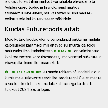
ja üldist tervist ilma maitset või rahulolu ohverdamata.
Valides õiged toidud ja lisandid, saad nautida
täisväärtuslikke eineid, mis vastavad nii sinu maitse-
eelistustele kui ka terviseeesmärkidele.
Kuidas Futurefoods aitab
Meie Futurefoodsis oleme pühendunud pakkuma madala
kalorsusega kastmeid, mis aitavad sul muuta iga toidu
maitsvaks ilma lisakaloriteta.
on valmistatud
Meie kastmed
kvaliteetsetest koostisosadest, ilma varjatud suhkrute ja
ebavajalike kunstlike lisaaineteta.
, et saada rohkem nõuandeid ja olla
Jälgi meid sotsiaalmeedias
kursis meie tulevaste tervislike toodetega! Ole esimeste
seas, kes kuuleb meie madala kalorsusega kastmete
tulekust 2024. aasta lõpus.